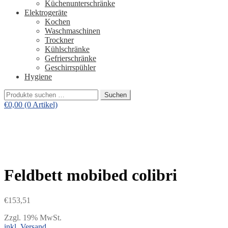
Küchenunterschränke
Elektrogeräte
Kochen
Waschmaschinen
Trockner
Kühlschränke
Gefrierschränke
Geschirrspühler
Hygiene
Suchen
Suchen
nach:
€
0,00
(0 Artikel)
Feldbett mobibed colibri
€
153,51
Zzgl. 19% MwSt.
inkl. Versand