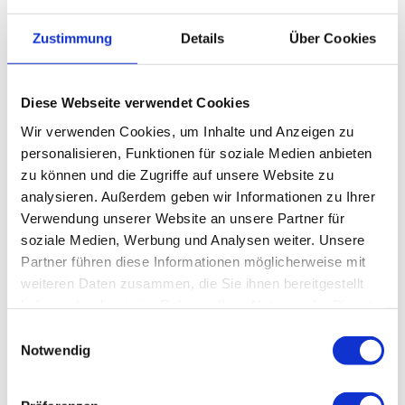
Vorteile:
Besonderheiten
:
Zustimmung
Details
Über Cookies
· Gutes Preis-
· Steckverschluss der
Leistungsverhältnis
Querstangen
· Geringe
· Verstärkung in der
Diese Webseite verwendet Cookies
Geräuschbelastung beim
Bezugsmitte
Bewegen durch Halbrundprofil
Wir verwenden Cookies, um Inhalte und Anzeigen zu
· Tauschbarkeit der Bezüge
personalisieren, Funktionen für soziale Medien anbieten
· Stabiler Stand durch
· Ersatzteilverfügbarkeit
extragroße Standfüße
zu können und die Zugriffe auf unsere Website zu
analysieren. Außerdem geben wir Informationen zu Ihrer
Fakten
:
Verwendung unserer Website an unsere Partner für
soziale Medien, Werbung und Analysen weiter. Unsere
Bezug: Polyester mit PU-Beschichtung auf der Unterseite
Partner führen diese Informationen möglicherweise mit
Außenmaße (LxBxH): M: 200x70x40 cm
Packmaß: ca. 105 (M) x 15 x 20 cm, Lieferung mit
weiteren Daten zusammen, die Sie ihnen bereitgestellt
Packtasche
haben oder die sie im Rahmen Ihrer Nutzung der Dienste
Eigengewicht: ca. 7,5 kg
gesammelt haben.
Diese Art von Bett setzen wir in unserem Miet-Service „Rent-
Einwilligungsauswahl
a-Feldbett“ seit Jahren erfolgreich ein.
Notwendig
Wir garantieren die Ersatzteilverfügbarkeit für alle Teile!
200922 Datenblatt mobibed colibri