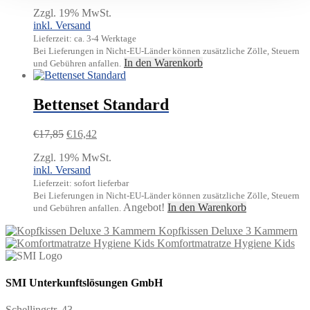
Zzgl. 19% MwSt.
inkl. Versand
Lieferzeit: ca. 3-4 Werktage
Bei Lieferungen in Nicht-EU-Länder können zusätzliche Zölle, Steuern
In den Warenkorb
und Gebühren anfallen.
Bettenset Standard
Ursprünglicher
Aktueller
€
17,85
€
16,42
Preis
Preis
Zzgl. 19% MwSt.
war:
ist:
inkl. Versand
€17,85
€16,42.
Lieferzeit: sofort lieferbar
Bei Lieferungen in Nicht-EU-Länder können zusätzliche Zölle, Steuern
Angebot!
In den Warenkorb
und Gebühren anfallen.
Kopfkissen Deluxe 3 Kammern
Komfortmatratze Hygiene Kids
SMI Unterkunftslösungen GmbH
Schellingstr. 43