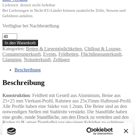
Lieferzeit: derzeit nicht lieferbar
Bei Lieferungen in Nicht-EU-Länder können zusätzliche Zölle, Steuern und
Gebühren anfallen.
Verfügbar bei Nachbestellung
Feldbett
mobibed
In den Warenkorb
colibri
Kategorien:
Betten & Liegemöglichkeiten
,
Chillout & Lounge
,
Menge
Containerunterkunft
,
Events
,
Feldbetten
,
Flüchtlingsunterkunft
,
Glamping
,
Notunterkunft
,
Zeltlager
Beschreibung
Beschreibung
Konstruktion
: Feldbett mit Gestell aus Aluminium, Beine aus
25×25 mm Vierkant-Profil, Rahmen aus 25x35mm Halbrund-Profil.
Alle Profile haben eine Stärke von 1.2mm. Die Beine sind an den
notwendigen Stellen mit Stahlrohr verstärkt. Die Standfüße haben
eine große, runde Standfläche, um den Druck zu verteilen und den
Boden (z.B. einer Turnhalle) vor etwaigen Schäden zu schützen.
Traglast dynamisch (/ statisch): 120 kg (/ 150-200 kg).