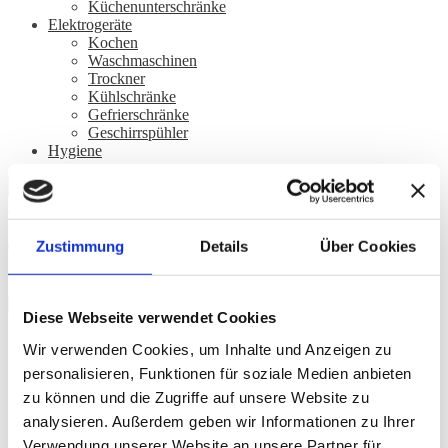
Küchenunterschränke
Elektrogeräte
Kochen
Waschmaschinen
Trockner
Kühlschränke
Gefrierschränke
Geschirrspühler
Hygiene
Suchen
Suchen
nach:
€
0,00
(0 Artikel)
Tische
Zustimmung
Details
Über Cookies
Diese Webseite verwendet Cookies
Alle 2 Ergebnisse werden angezeigt
Wir verwenden Cookies, um Inhalte und Anzeigen zu
personalisieren, Funktionen für soziale Medien anbieten
zu können und die Zugriffe auf unsere Website zu
Klapptisch Standard
analysieren. Außerdem geben wir Informationen zu Ihrer
Verwendung unserer Website an unsere Partner für